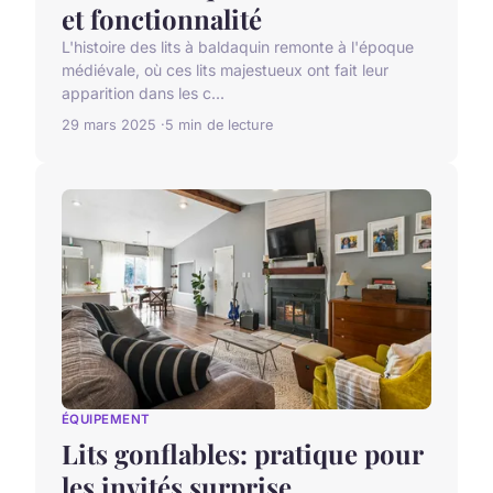
et fonctionnalité
L'histoire des lits à baldaquin remonte à l'époque
médiévale, où ces lits majestueux ont fait leur
apparition dans les c...
29 mars 2025
5 min de lecture
ÉQUIPEMENT
Lits gonflables: pratique pour
les invités surprise