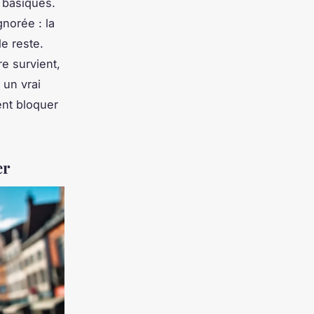
s basiques.
gnorée : la
le reste.
re survient,
 un vrai
ent bloquer
er