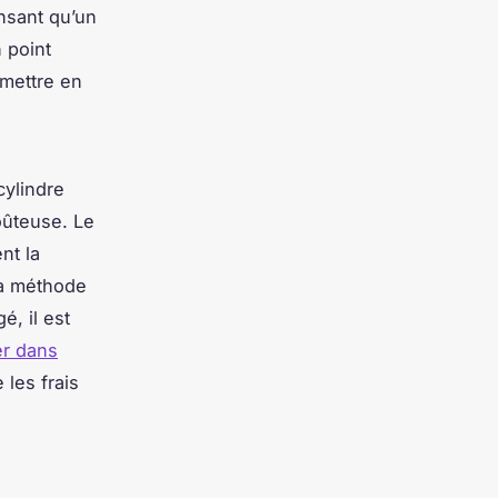
nsant qu’un
 point
emettre en
cylindre
oûteuse. Le
nt la
la méthode
, il est
er dans
 les frais