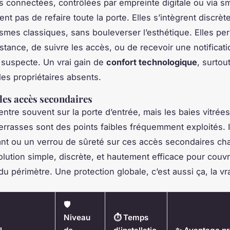
s connectées, contrôlées par empreinte digitale ou via s
ent pas de refaire toute la porte. Elles s’intègrent discrè
mes classiques, sans bouleverser l’esthétique. Elles pe
istance, de suivre les accès, ou de recevoir une notificat
 suspecte. Un vrai gain de
confort technologique
, surtou
les propriétaires absents.
les accès secondaires
ntre souvent sur la porte d’entrée, mais les baies vitrées
errasses sont des points faibles fréquemment exploités. I
t ou un verrou de sûreté sur ces accès secondaires cha
olution simple, discrète, et hautement efficace pour couvr
u périmètre. Une protection globale, c’est aussi ça, la vra
🛡️
Niveau
⏱️ Temps