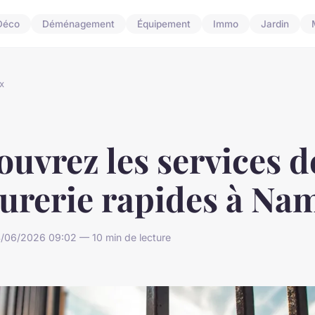
Déco
Déménagement
Équipement
Immo
Jardin
x
uvrez les services d
rurerie rapides à Na
/06/2026 09:02 — 10 min de lecture