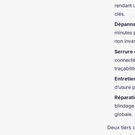
rendant u
clés.
Dépanna
minutes 
non inva
Serrure 
connectée
traçabilit
Entretie
d’usure p
Réparati
blindage
globale.
Deux tiers 