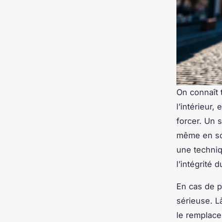
On connaît t
l’intérieur
forcer. Un 
même en soi
une techniqu
l’intégrité
En cas de pe
sérieuse. Là
le remplace