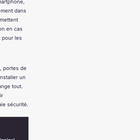
martphone,
tement dans
rmettent
ion en cas
t pour les
, portes de
nstaller un
nge tout.
ir
ie sécurité.