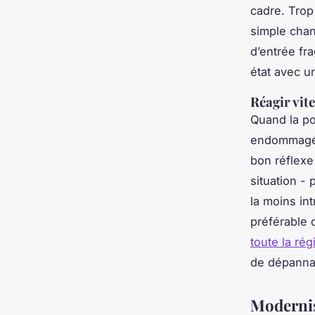
cadre. Trop
simple chan
d’entrée fr
état avec u
Réagir vit
Quand la po
endommagé p
bon réflexe
situation -
la moins in
préférable 
toute la ré
de dépannag
Modernise