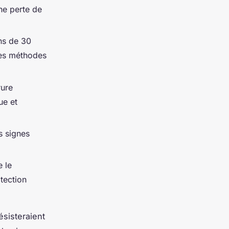
ne perte de
ins de 30
des méthodes
rure
ue et
es signes
e le
tection
ésisteraient