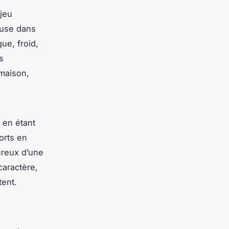
njeu
euse dans
ue, froid,
s
 maison,
 en étant
orts en
eureux d’une
caractère,
tent.