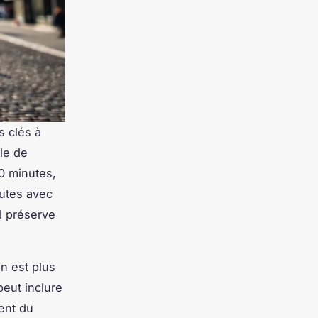
s clés à
ile de
0 minutes,
utes avec
il préserve
on est plus
peut inclure
ent du