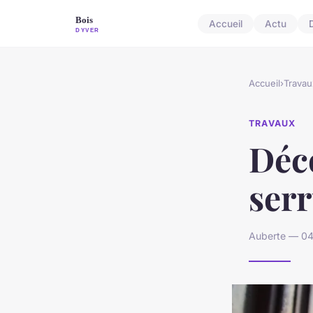
Accueil
Actu
Accueil
›
Travau
TRAVAUX
Déco
ser
Auberte — 04