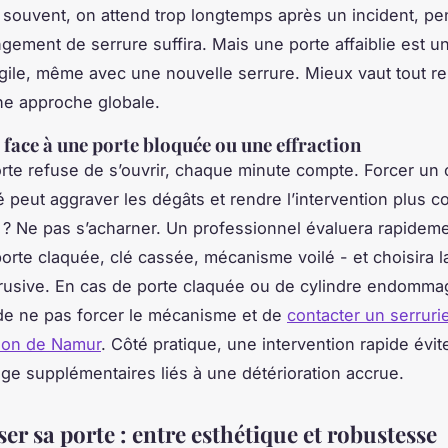
 souvent, on attend trop longtemps après un incident, pe
gement de serrure suffira. Mais une porte affaiblie est un
agile, même avec une nouvelle serrure. Mieux vaut tout r
ne approche globale.
e face à une porte bloquée ou une effraction
rte refuse de s’ouvrir, chaque minute compte. Forcer un 
eut aggraver les dégâts et rendre l’intervention plus c
 ? Ne pas s’acharner. Un professionnel évaluera rapideme
 porte claquée, clé cassée, mécanisme voilé - et choisira 
trusive. En cas de porte claquée ou de cylindre endommagé
de ne pas forcer le mécanisme et de
contacter un serruri
gion de Namur
. Côté pratique, une intervention rapide évite
e supplémentaires liés à une détérioration accrue.
r sa porte : entre esthétique et robustesse