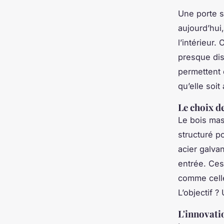
Une porte sé
aujourd’hui,
l’intérieur
presque dis
permettent 
qu’elle soi
Le choix d
Le bois mas
structuré po
acier galvan
entrée. Ces
comme celle
L’objectif ?
L'innovatio