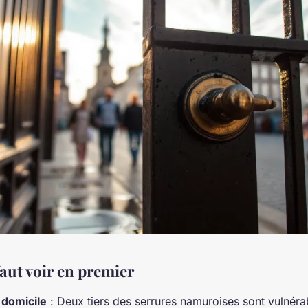
faut voir en premier
 domicile
: Deux tiers des serrures namuroises sont vulnéra