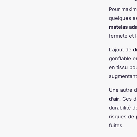
Pour maxim
quelques as
matelas ad
fermeté et 
L’ajout de
d
gonflable e
en tissu po
augmentant 
Une autre d
d’air
. Ces d
durabilité d
risques de 
fuites.