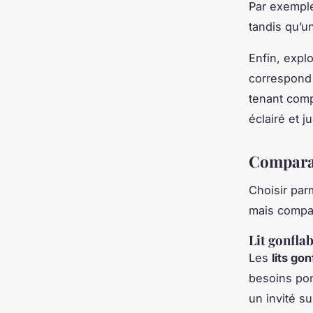
Par exempl
tandis qu’
Enfin, expl
correspond 
tenant comp
éclairé et j
Comparai
Choisir par
mais compar
Lit gonfla
Les
lits go
besoins pon
un invité s