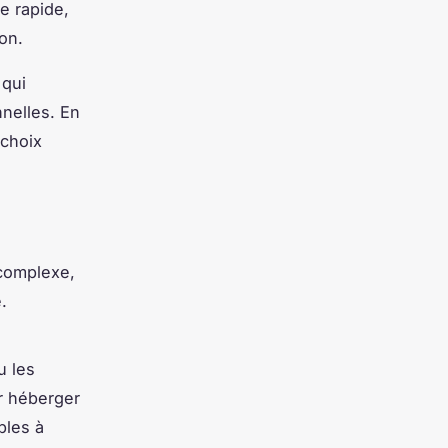
ge rapide,
ion.
 qui
nnelles. En
 choix
complexe,
.
u les
r héberger
ples à