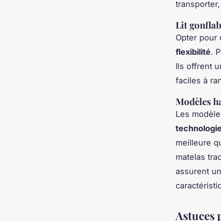
transporter,
Lit gonfla
Opter pour
flexibilité
. 
Ils offrent 
faciles à r
Modèles h
Les modèles
technologi
meilleure q
matelas tra
assurent un
caractérist
Astuces 