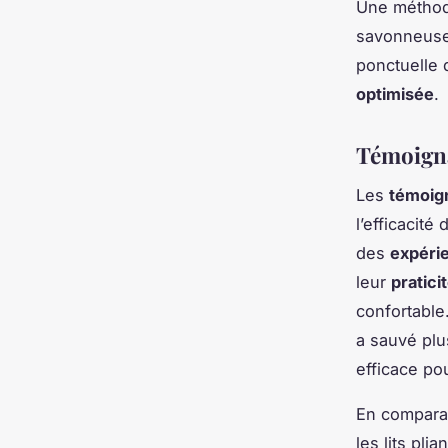
Une méthode
savonneuse s
ponctuelle
optimisée
.
Témoigna
Les
témoign
l’efficacité
des
expéri
leur
pratici
confortable
a sauvé plu
efficace pou
En compara
les lits pli