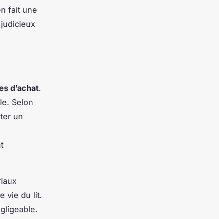
n fait une
judicieux
res d’achat
.
ale. Selon
ter un
t
riaux
 vie du lit.
gligeable.