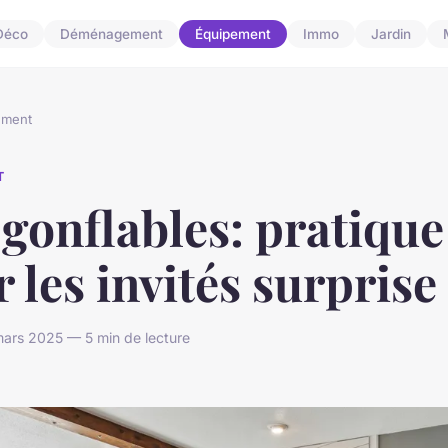
Déco
Déménagement
Équipement
Immo
Jardin
ement
T
 gonflables: pratique
 les invités surprise
rs 2025 — 5 min de lecture