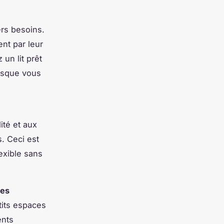
rs besoins.
ent par leur
 un lit prêt
orsque vous
n
ité et aux
s. Ceci est
exible sans
es
etits espaces
ents