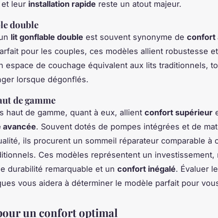
 et leur
installation rapide
reste un atout majeur.
ble double
 un
lit gonflable double
est souvent synonyme de
confort
Parfait pour les couples, ces modèles allient robustesse et
un espace de couchage équivalent aux lits traditionnels, t
anger lorsque dégonflés.
aut de gamme
 haut de gamme, quant à eux, allient
confort supérieur
e
e avancée
. Souvent dotés de pompes intégrées et de mat
ualité, ils procurent un sommeil réparateur comparable à 
ditionnels. Ces modèles représentent un investissement,
e durabilité remarquable et un
confort inégalé
. Évaluer l
iques vous aidera à déterminer le modèle parfait pour vou
pour un confort optimal