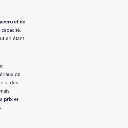
 accru et de
 capacité.
out en étant
t
ériaux de
celui des
 mais
es
prix
et
s.