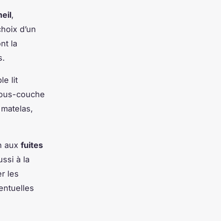
eil
,
choix d’un
nt la
s.
e lit
 sous-couche
 matelas,
on aux
fuites
ssi à la
er les
entuelles