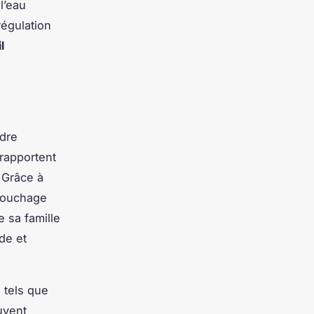
l’eau
régulation
l
dre
rapportent
. Grâce à
 couchage
e sa famille
de et
 tels que
ouvent