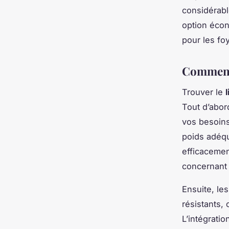
considérabl
option écon
pour les fo
Comment 
Trouver le
l
Tout d’abord
vos besoins
poids adéqu
efficacement
concernant 
Ensuite, le
résistants,
L’intégrati