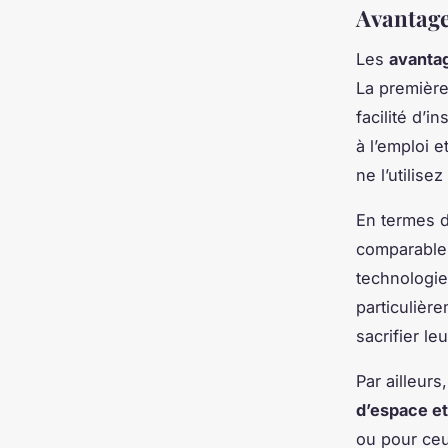
Avantages
Les
avantag
La première
facilité d’i
à l’emploi 
ne l’utilisez
En termes d
comparable 
technologies
particulièr
sacrifier le
Par ailleurs
d’espace et
ou pour ceu