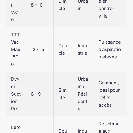
Sim
Urba
é en
r
8 - 10
ple
in
centre-
VX1
ville
0
TTT
Vac
Puissance
Dou
Indu
Max
12 - 15
d’aspiratio
ble
striel
150
n élevée
0
Dyv
Urba
Compact,
er
in /
Sim
idéal pour
Suct
6 - 9
Rési
ple
petits
ion
denti
accès
Pro
el
Résistanc
Euro
Dou
Indu
e aux