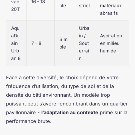
vac
16 - 18
ble
striel
matériaux
20T
abrasifs
Aqu
Urba
aDr
in /
Aspiration
Sim
ain
7 - 8
Sout
en milieu
ple
Urb
errai
humide
an 8
n
Face à cette diversité, le choix dépend de votre
fréquence d’utilisation, du type de sol et de la
densité du bâti environnant. Un modèle trop
puissant peut s’avérer encombrant dans un quartier
pavillonnaire -
l’adaptation au contexte
prime sur la
performance brute.