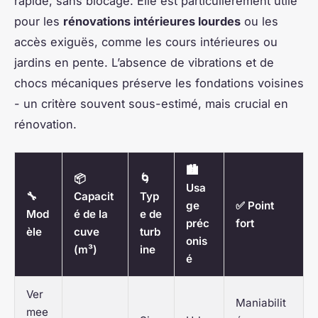
rapide, sans blocage. Elle est particulièrement utile
pour les
rénovations intérieures lourdes
ou les
accès exiguës, comme les cours intérieures ou
jardins en pente. L’absence de vibrations et de
chocs mécaniques préserve les fondations voisines
- un critère souvent sous-estimé, mais crucial en
rénovation.
🏙️
📦
🌀
Usa
🔧
Capacit
Typ
ge
✅ Point
Mod
é de la
e de
préc
fort
èle
cuve
turb
onis
(m³)
ine
é
Ver
Maniabilit
mee